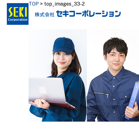
Skip
TOP
>
top_images_33-2
to
content