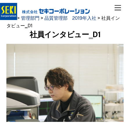
Skip
Men
to
TOP
>
管理部門
>
品質管理部 2019年入社
>
社員イン
content
タビュー‗D1
社員インタビュー‗D1