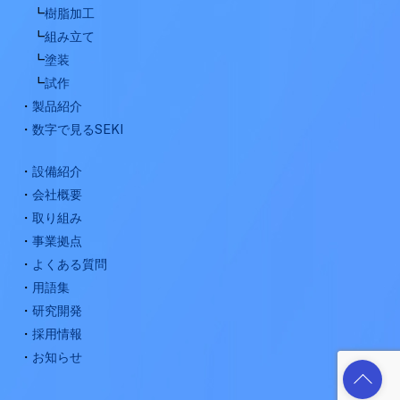
┗
樹脂加工
┗
組み立て
┗
塗装
┗
試作
・
製品紹介
・
数字で見るSEKI
・
設備紹介
・
会社概要
・
取り組み
・
事業拠点
・
よくある質問
・
用語集
・
研究開発
・
採用情報
・
お知らせ
Back
To
Top